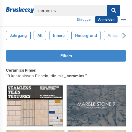
lose
Einloggen
Anmelden
Jahrgang
Alt
Innere
Hintergrund
Antiquität
Filters
Ceramics Pinsel
19 kostenlosen Pinseln, die mit
ceramics