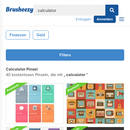
lose
Einloggen
Anmelden
Finanzen
Geld
Filters
Calculator Pinsel
40 kostenlosen Pinseln, die mit
calculator