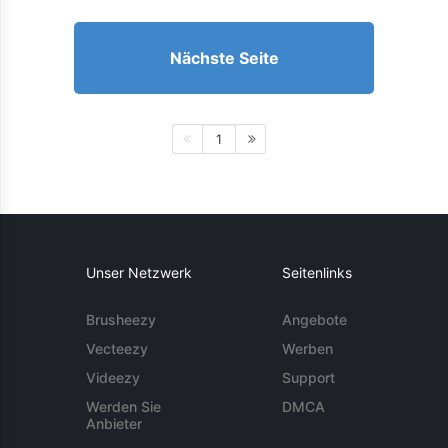
Nächste Seite
1
Unser Netzwerk
Seitenlinks
Brusheezy
Angebote
Vecteezy
Werben
Videezy
Support
Werden Sie
DMCA
Anbieter