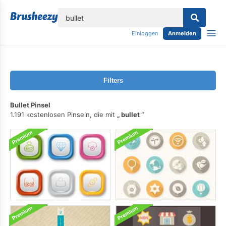
lose
Einloggen
Anmelden
Filters
Bullet Pinsel
1.191 kostenlosen Pinseln, die mit
bullet