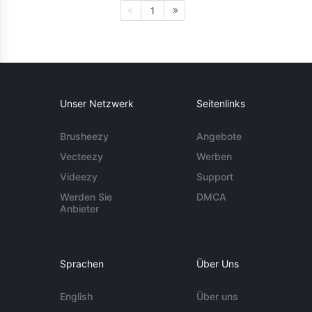
1
Unser Netzwerk
Seitenlinks
Brusheezy
Angebote
Vecteezy
Werben
Videezy
Support
Werden Sie
DMCA
Anbieter
Sprachen
Über Uns
English
Über uns