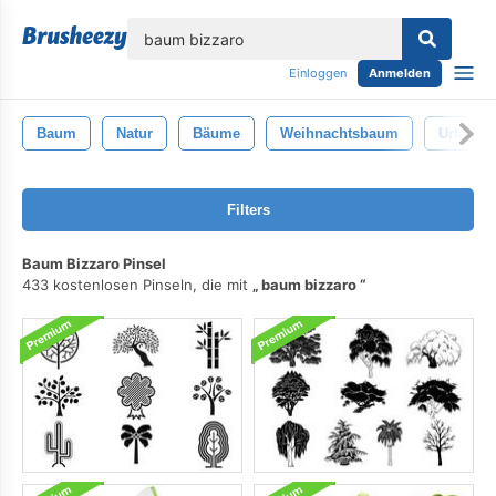
lose
Einloggen
Anmelden
Baum
Natur
Bäume
Weihnachtsbaum
Urlaub
Filters
Baum Bizzaro Pinsel
433 kostenlosen Pinseln, die mit
baum bizzaro