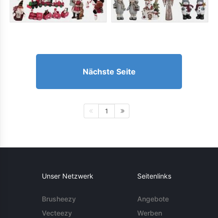
Nächste Seite
1
Unser Netzwerk
Seitenlinks
Brusheezy
Angebote
Vecteezy
Werben