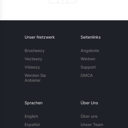
Unser Netzwerk
Seitenlinks
Brusheezy
Angebote
Vecteezy
Werben
Videezy
Support
Werden Sie
DMCA
Anbieter
Sprachen
Über Uns
English
Über uns
Español
Unser Team