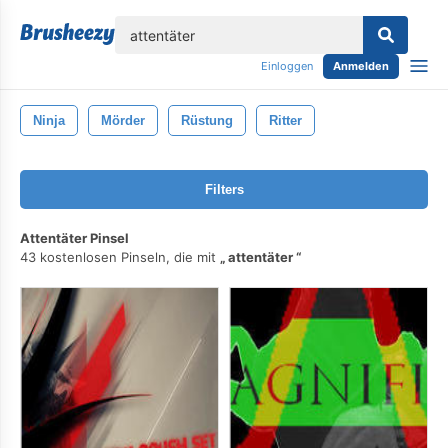
lose
Einloggen
Anmelden
Ninja
Mörder
Rüstung
Ritter
Filters
Attentäter Pinsel
43 kostenlosen Pinseln, die mit
attentäter