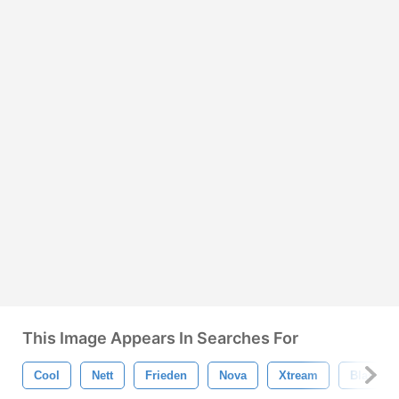
This Image Appears In Searches For
Cool
Nett
Frieden
Nova
Xtream
Blase