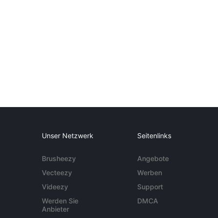
Unser Netzwerk
Seitenlinks
Brusheezy
Angebote
Vecteezy
Werben
Videezy
Support
Werden Sie
DMCA
Anbieter