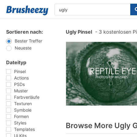
Sortieren nach:
Ugly Pinsel
-
3 kostenlosen Pi
Bester Treffer
Neueste
Dateityp
Pinsel
Actions
PSDs
Muster
Farbverläufe
Texturen
Symbole
Formen
Styles
Browse More Ugly G
Templates
Ui Kits