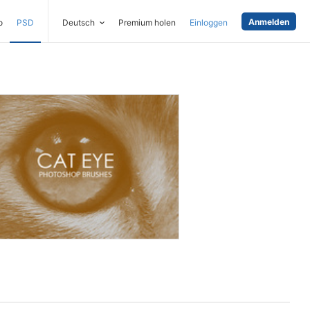
Anmelden
o
PSD
Deutsch
Premium holen
Einloggen