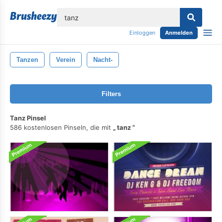
lose
Einloggen
Anmelden
Tanzen
Verein
Nacht-
Filters
Tanz Pinsel
586 kostenlosen Pinseln, die mit
tanz