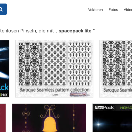
Vektoren
Fotos
Vide
enlosen Pinseln, die mit
spacepack lite