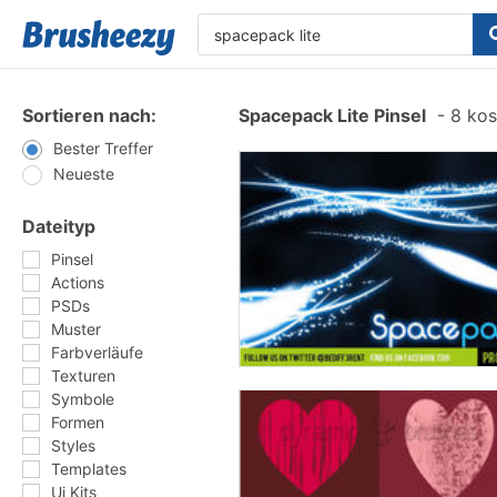
Sortieren nach:
Spacepack Lite Pinsel
-
8 kost
Bester Treffer
Neueste
Dateityp
Pinsel
Actions
PSDs
Muster
Farbverläufe
Texturen
Symbole
Formen
Styles
Templates
Ui Kits