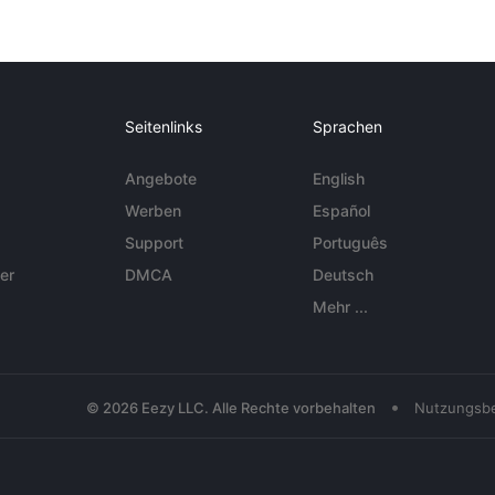
Seitenlinks
Sprachen
Angebote
English
Werben
Español
Support
Português
er
DMCA
Deutsch
Mehr ...
•
© 2026 Eezy LLC. Alle Rechte vorbehalten
Nutzungsb