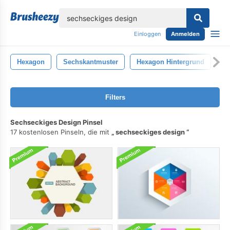
lose
Einloggen
Anmelden
Hexagon
Sechskantmuster
Hexagon Hintergrund
3
Filters
Sechseckiges Design Pinsel
17 kostenlosen Pinseln, die mit
sechseckiges design