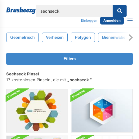
lose
Einloggen
Anmelden
Geometrisch
Verhexen
Polygon
Bienenwabe
S
Filters
Sechseck Pinsel
17 kostenlosen Pinseln, die mit
sechseck