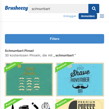
lose
Einloggen
Anmelden
Filters
Schnurrbart Pinsel
30 kostenlosen Pinseln, die mit
schnurrbart