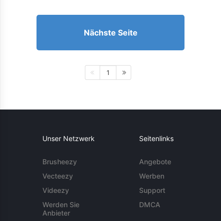
Nächste Seite
1
Unser Netzwerk
Seitenlinks
Brusheezy
Angebote
Vecteezy
Werben
Videezy
Support
Werden Sie
DMCA
Anbieter