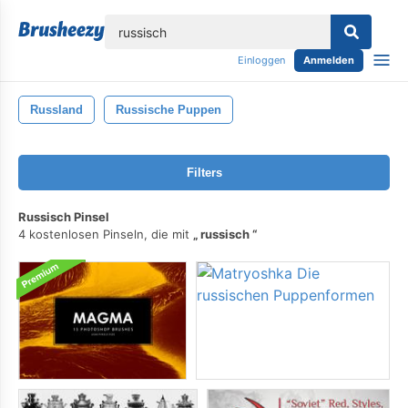
lose
Einloggen
Anmelden
Russland
Russische Puppen
Filters
Russisch Pinsel
4 kostenlosen Pinseln, die mit
russisch