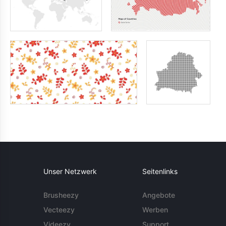
Unser Netzwerk
Seitenlinks
Brusheezy
Angebote
Vecteezy
Werben
Videezy
Support