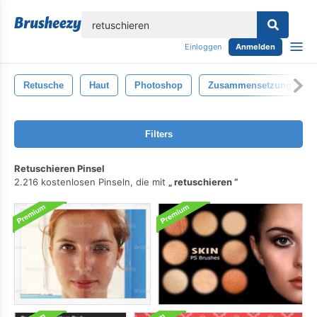
lose
Einloggen
Anmelden
Retusche
Haut
Photoshop
Zusammensetzung
Filters
Retuschieren Pinsel
2.216 kostenlosen Pinseln, die mit
retuschieren