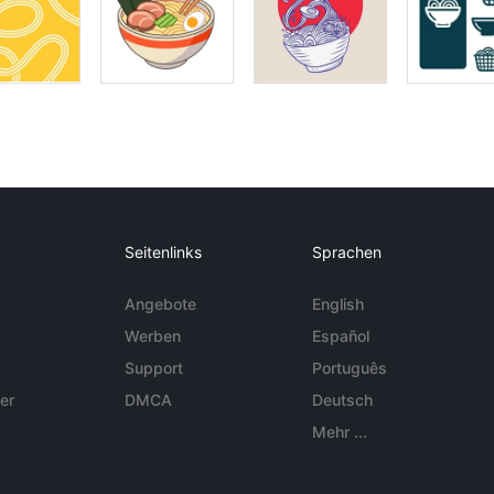
Seitenlinks
Sprachen
Angebote
English
Werben
Español
Support
Português
er
DMCA
Deutsch
Mehr ...