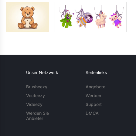
Unser Netzwerk
Seitenlinks
Brusheezy
Angebote
Vecteezy
Werben
Videezy
Support
Werden Sie
DMCA
Anbieter