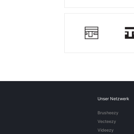
Unser Netzwerk
Brusheezy
Vecteezy
Videezy