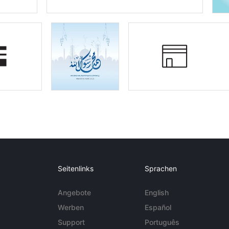
Seitenlinks
Sprachen
Angebote
English
Werben
Español
Support
Português