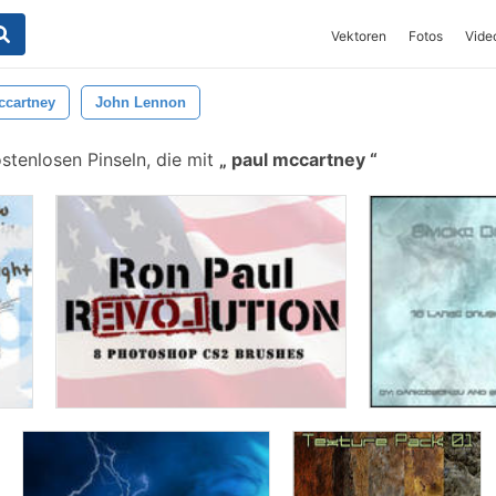
Vektoren
Fotos
Vide
ccartney
John Lennon
stenlosen Pinseln, die mit
paul mccartney