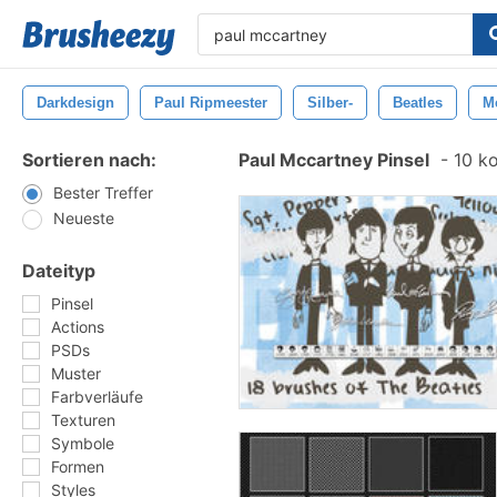
Darkdesign
Paul Ripmeester
Silber-
Beatles
M
Sortieren nach:
Paul Mccartney Pinsel
-
10 ko
Bester Treffer
Neueste
Dateityp
Pinsel
Actions
PSDs
Muster
Farbverläufe
Texturen
Symbole
Formen
Styles