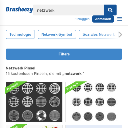
lose
Einloggen
Anmelden
Technologie
Netzwerk-Symbol
Soziales Netzwerk
Filters
Netzwerk Pinsel
15 kostenlosen Pinseln, die mit
netzwerk