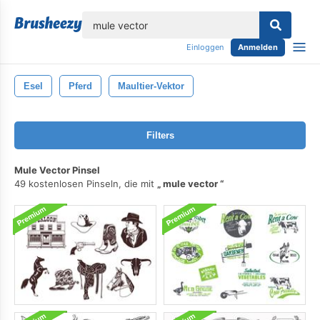
lose
Einloggen
Anmelden
Esel
Pferd
Maultier-Vektor
Filters
Mule Vector Pinsel
49 kostenlosen Pinseln, die mit
mule vector