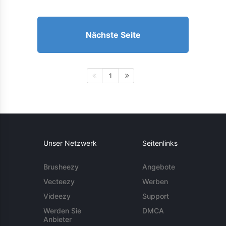
Nächste Seite
1
Unser Netzwerk
Seitenlinks
Brusheezy
Angebote
Vecteezy
Werben
Videezy
Support
Werden Sie
DMCA
Anbieter