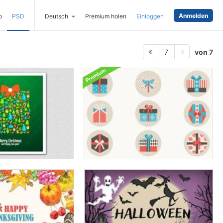
Anmelden
o
PSD
Deutsch
Premium holen
Einloggen
von 7
7