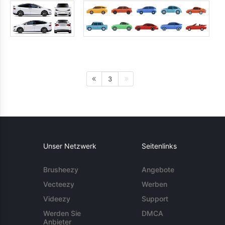
3
Unser Netzwerk
Seitenlinks
Brusheezy
Angebote
Vecteezy
Werben
Videezy
Support
Werden Sie
DMCA
Anbieter