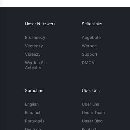
Unser Netzwerk
Seitenlinks
Brusheezy
Angebote
Vecteezy
Werben
Videezy
Support
Werden Sie
DMCA
Anbieter
Sprachen
Über Uns
English
Über uns
Español
Unser Team
Português
Unser Blog
Deutsch
Kontakt