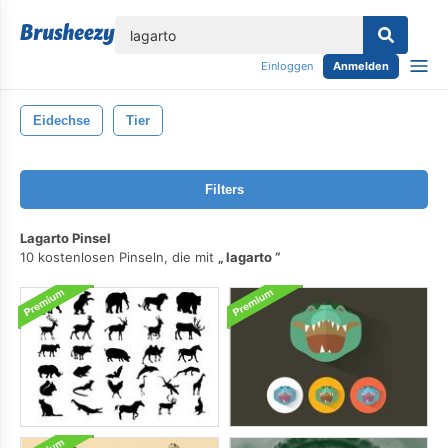
lose
Einloggen
Anmelden
Eidechse
Tier
Filters
Lagarto Pinsel
10 kostenlosen Pinseln, die mit
lagarto