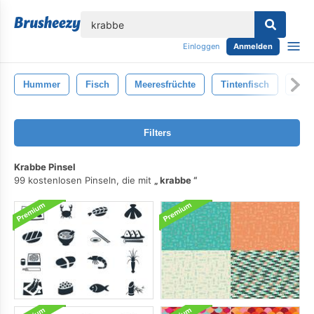
lose
Einloggen
Anmelden
Hummer
Fisch
Meeresfrüchte
Tintenfisch
Aust
Filters
Krabbe Pinsel
99 kostenlosen Pinseln, die mit
krabbe