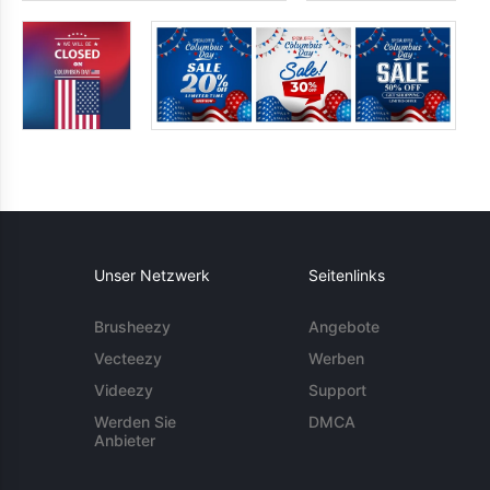
Unser Netzwerk
Seitenlinks
Brusheezy
Angebote
Vecteezy
Werben
Videezy
Support
Werden Sie
DMCA
Anbieter