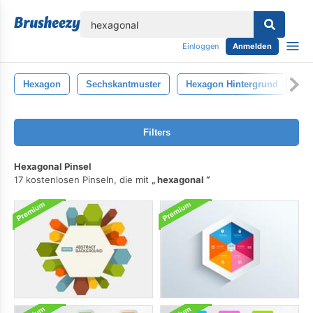
lose
Einloggen
Anmelden
Hexagon
Sechskantmuster
Hexagon Hintergrund
3
Filters
Hexagonal Pinsel
17 kostenlosen Pinseln, die mit
hexagonal