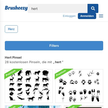
lose
Einloggen
Anmelden
Herz
Filters
Hert Pinsel
28 kostenlosen Pinseln, die mit
hert