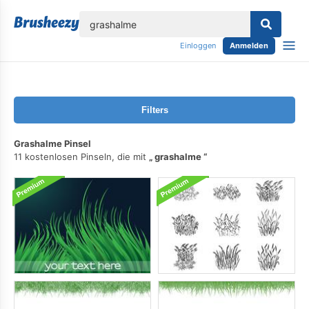
lose
Einloggen
Anmelden
Filters
Grashalme Pinsel
11 kostenlosen Pinseln, die mit
grashalme