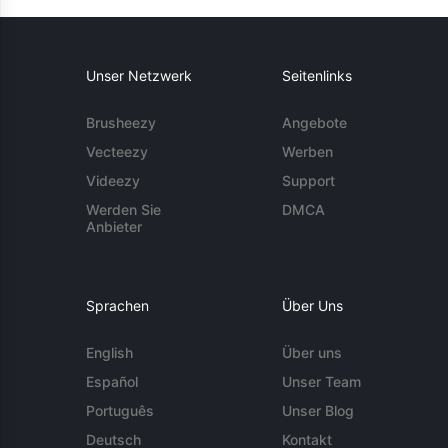
Unser Netzwerk
Seitenlinks
Brusheezy
Angebote
Vecteezy
Werben
Videezy
Support
Werden Sie
DMCA
Anbieter
Sprachen
Über Uns
English
Über uns
Español
Unser Team
Português
Unser Blog
Deutsch
Kontakt