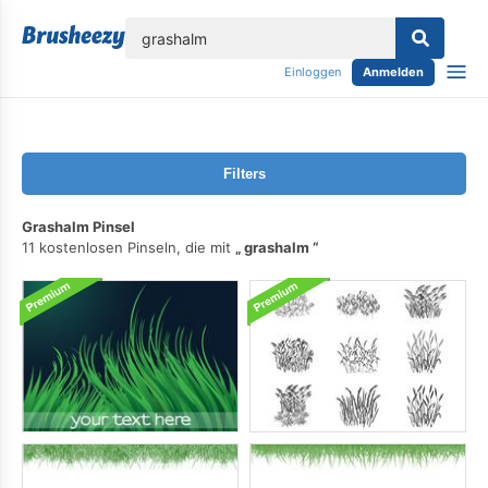
lose
Einloggen
Anmelden
Filters
Grashalm Pinsel
11 kostenlosen Pinseln, die mit
grashalm