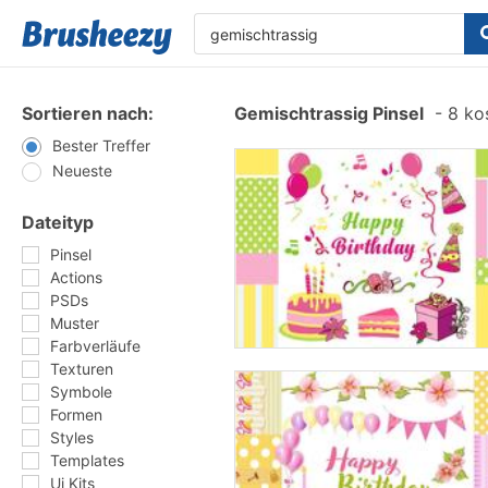
Sortieren nach:
Gemischtrassig Pinsel
-
8 kos
Bester Treffer
Neueste
Dateityp
Pinsel
Actions
PSDs
Muster
Farbverläufe
Texturen
Symbole
Formen
Styles
Templates
Ui Kits