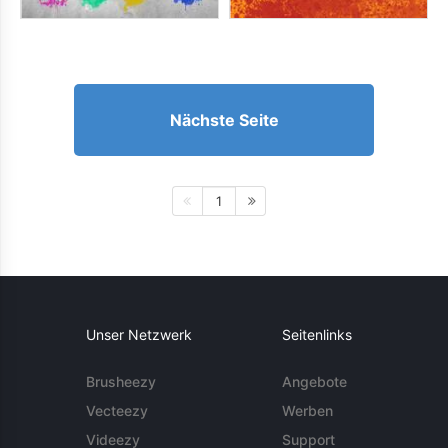
Nächste Seite
1
Unser Netzwerk
Seitenlinks
Brusheezy
Angebote
Vecteezy
Werben
Videezy
Support