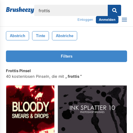
lose
Einloggen
Anmelden
Abstrich
Tinte
Abstriche
Filters
Frottis Pinsel
40 kostenlosen Pinseln, die mit
frottis