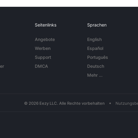
Seitenlinks
Sprachen
Angebote
English
Werben
Español
Support
Português
er
DMCA
Deutsch
Mehr ...
•
© 2026 Eezy LLC. Alle Rechte vorbehalten
Nutzungsb