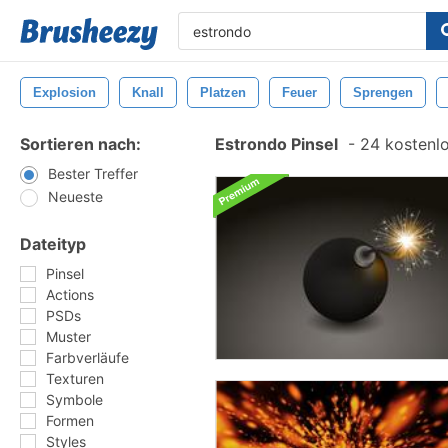
Explosion
Knall
Platzen
Feuer
Sprengen
Sortieren nach:
Estrondo Pinsel
-
24 kostenlo
Bester Treffer
Neueste
Dateityp
Pinsel
Actions
PSDs
Muster
Farbverläufe
Texturen
Symbole
Formen
Styles