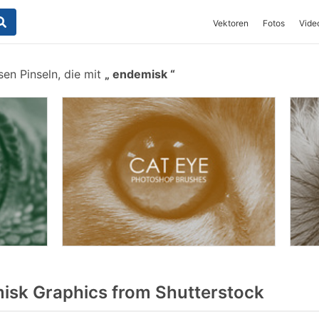
Vektoren
Fotos
Vide
en Pinseln, die mit
endemisk
sk Graphics from Shutterstock