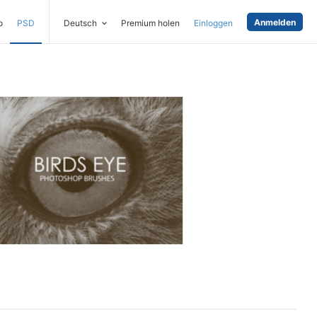
Anmelden
o
PSD
Deutsch
Premium holen
Einloggen