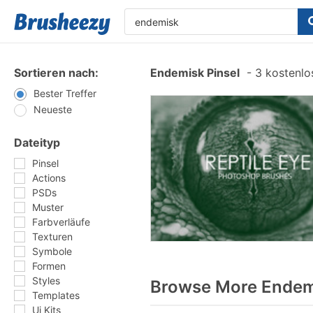
Sortieren nach:
Endemisk Pinsel
-
3 kostenlos
Bester Treffer
Neueste
Dateityp
Pinsel
Actions
PSDs
Muster
Farbverläufe
Texturen
Symbole
Formen
Styles
Browse More Endemi
Templates
Ui Kits