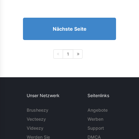
Nächste Seite
1
Unser Netzwerk
Seitenlinks
Brusheezy
Angebote
Vecteezy
Werben
Videezy
Support
Werden Sie
DMCA