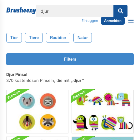
lose
Einloggen
Anmelden
Tier
Tiere
Raubtier
Natur
Filters
Djur Pinsel
370 kostenlosen Pinseln, die mit
djur