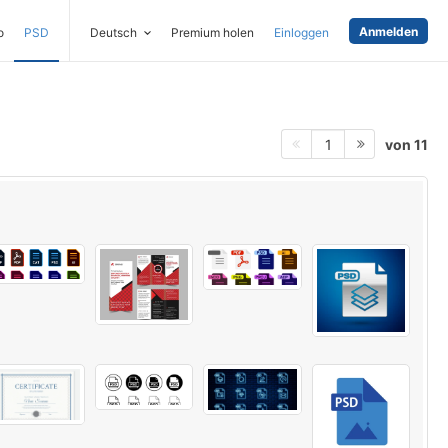
Anmelden
o
PSD
Deutsch
Premium holen
Einloggen
von 11
1