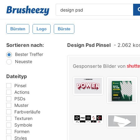
Bürsten
Logo
Bürste
Sortieren nach:
Design Psd Pinsel
-
2.062 kos
Bester Treffer
Neueste
Gesponserte Bilder von
Dateityp
Pinsel
Actions
PSDs
Muster
Farbverläufe
Texturen
Symbole
Formen
Styles