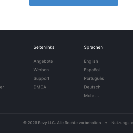
Seitenlinks
Sprachen
Angebote
English
Werben
Español
Support
Português
er
DMCA
Deutsch
Mehr ...
•
© 2026 Eezy LLC. Alle Rechte vorbehalten
Nutzungsb