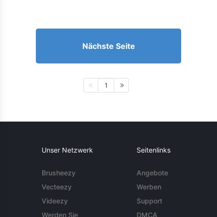
Nächste Seite
1
Unser Netzwerk
Seitenlinks
Brusheezy
Angebote
Vecteezy
Werben
Videezy
Support
Werden Sie
DMCA