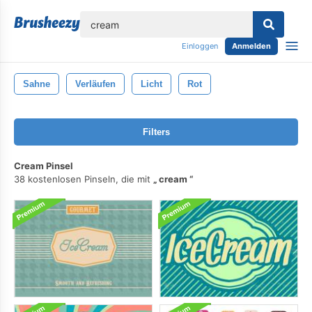
lose
Einloggen
Anmelden
Sahne
Verläufen
Licht
Rot
Filters
Cream Pinsel
38 kostenlosen Pinseln, die mit
cream