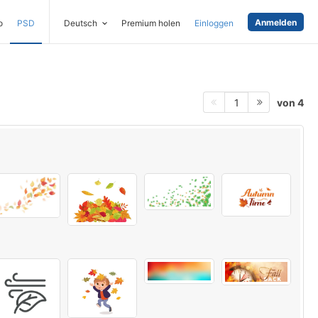
Anmelden
o
PSD
Deutsch
Premium holen
Einloggen
von 4
1