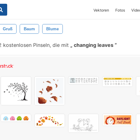
Vektoren
Fotos
Vide
Gruß
Baum
Blume
 kostenlosen Pinseln, die mit
changing leaves