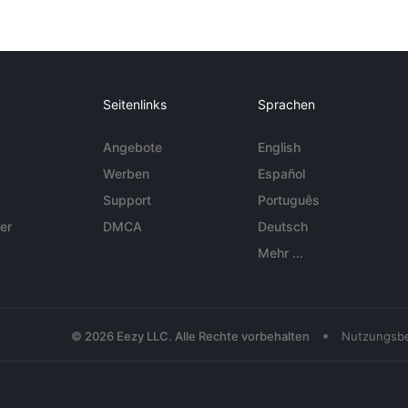
Seitenlinks
Sprachen
Angebote
English
Werben
Español
Support
Português
er
DMCA
Deutsch
Mehr ...
•
© 2026 Eezy LLC. Alle Rechte vorbehalten
Nutzungsb