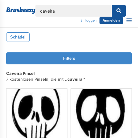
lose
Einloggen
Anmelden
Schädel
Filters
Caveira Pinsel
7 kostenlosen Pinseln, die mit
caveira