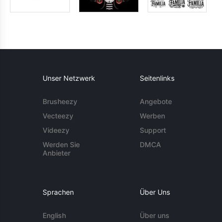
Unser Netzwerk
Seitenlinks
Brusheezy
Angebote
Vecteezy
Werben
Videezy
Support
Werden Sie
DMCA
Anbieter
Sprachen
Über Uns
English
Über uns