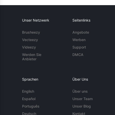
Unser Netzwerk
Seitenlinks
Brusheezy
Angebote
Vecteezy
Werben
Videezy
Support
Werden Sie
DMCA
Anbieter
Sprachen
Über Uns
English
Über uns
Español
Unser Team
Português
Unser Blog
Deutsch
Kontakt