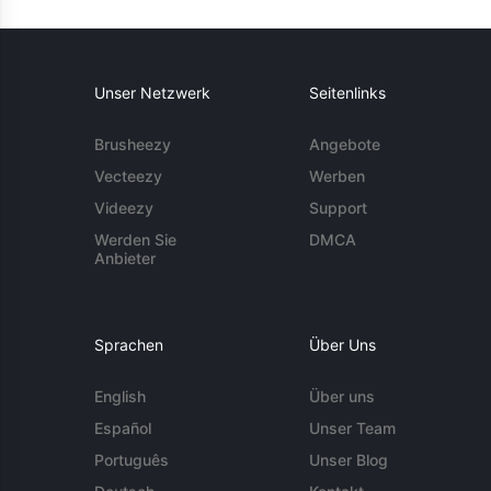
Unser Netzwerk
Seitenlinks
Brusheezy
Angebote
Vecteezy
Werben
Videezy
Support
Werden Sie
DMCA
Anbieter
Sprachen
Über Uns
English
Über uns
Español
Unser Team
Português
Unser Blog