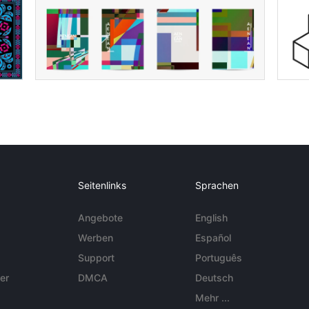
Seitenlinks
Sprachen
Angebote
English
Werben
Español
Support
Português
er
DMCA
Deutsch
Mehr ...