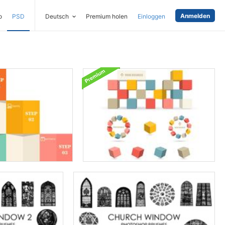
Anmelden
o
PSD
Deutsch
Premium holen
Einloggen