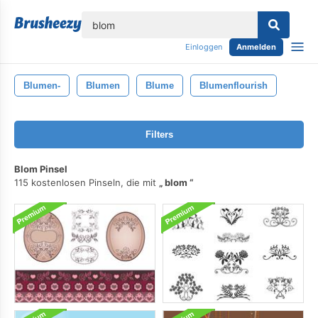
lose
Einloggen
Anmelden
Blumen-
Blumen
Blume
Blumenflourish
Filters
Blom Pinsel
115 kostenlosen Pinseln, die mit
blom