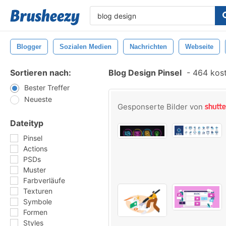
Blogger
Sozialen Medien
Nachrichten
Webseite
Sortieren nach:
Blog Design Pinsel
-
464 kost
Bester Treffer
Neueste
Gesponserte Bilder von
Dateityp
Pinsel
Actions
PSDs
Muster
Farbverläufe
Texturen
Symbole
Formen
Styles