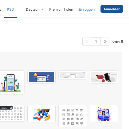
Anmelden
o
PSD
Deutsch
Premium holen
Einloggen
von 8
1