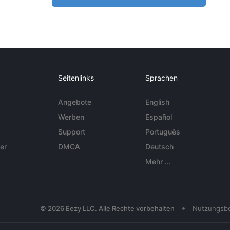
Seitenlinks
Sprachen
Angebote
English
Werben
Español
Support
Português
er
DMCA
Deutsch
Mehr ...
•
© 2026 Eezy LLC. Alle Rechte vorbehalten
Nutzungsb