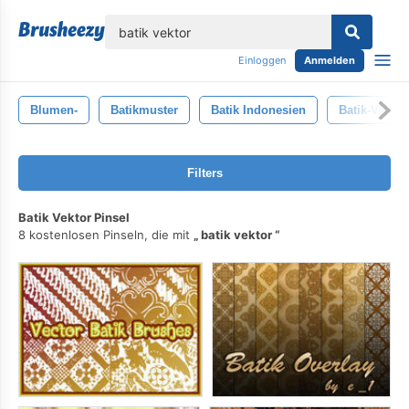
lose
Einloggen
Anmelden
Blumen-
Batikmuster
Batik Indonesien
Batik-Vektor
Filters
Batik Vektor Pinsel
8 kostenlosen Pinseln, die mit
batik vektor